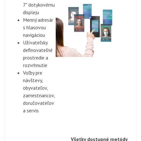
7" dotykovému
displeju
Menný adresár
s hlasovou
navigáciou
Užívateľsky
definovateľné
prostredie a
rozvrhnutie
Voľby pre
návštevy,
obyvateľov,
zamestnancov,
doručovateľov
a servis
Všetky dostupné metódy