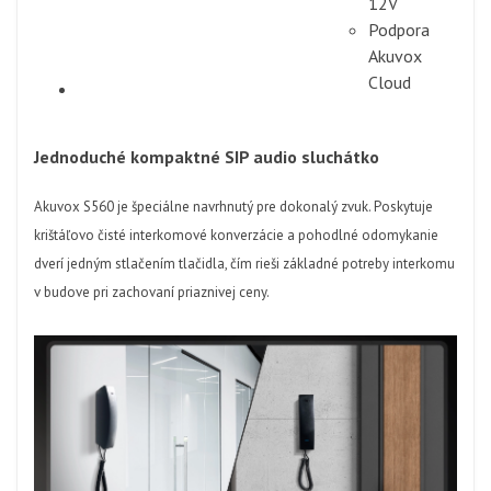
12V
Podpora
Akuvox
Cloud
Jednoduché kompaktné SIP audio sluchátko
Akuvox S560 je špeciálne navrhnutý pre dokonalý zvuk. Poskytuje
krištáľovo čisté interkomové konverzácie a pohodlné odomykanie
dverí jedným stlačením tlačidla, čím rieši základné potreby interkomu
v budove pri zachovaní priaznivej ceny.