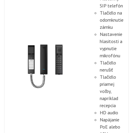
SIP telefón
Tlačidlo na
odomknutie
zámku
Nastavenie
hlasitosti a
vypnutie
mikrofónu
Tlačidlo
nerušiť
Tlačidlo
priamej
voľby,
napríklad
recepcia
HD audio
Napájanie
PoE alebo