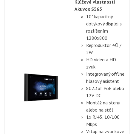
Kľúčové vlastnosti
Akuvox S565
10" kapacitný
dotykový displej s
rozlíšením
1280x800
Reproduktor 4Ω /
2W
HD video a HD
zvuk
Integrovaný offline
hlasový asistent
802.3af PoE alebo
12V DC
Montáž na stenu
alebo na stôl
1x RJ45, 10/100
Mbps
Vstup na zvonkové