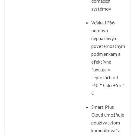
domácich
systémov
Vďaka IP66
odoláva
nepriaznivým
poveternostným
podmienkam a
efektívne
funguje v
teplotách od
-40 ° C do +55 °
C
Smart Plus
Cloud umožňuje
používateľom
komunikovať a