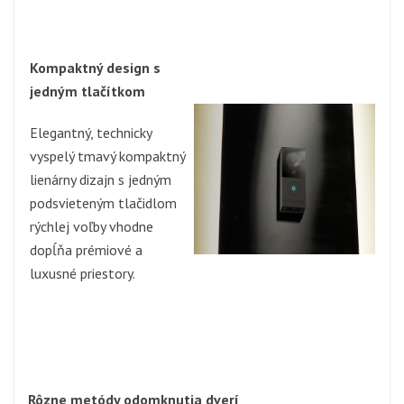
Kompaktný design s
jedným tlačítkom
Elegantný, technicky
vyspelý tmavý kompaktný
lienárny dizajn s jedným
podsvieteným tlačidlom
rýchlej voľby vhodne
dopĺňa prémiové a
luxusné priestory.
Rôzne metódy odomknutia dverí