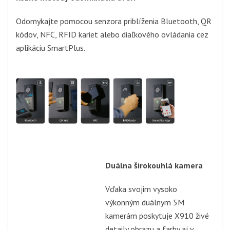
Odomykajte pomocou senzora priblíženia Bluetooth, QR
kódov, NFC, RFID kariet alebo diaľkového ovládania cez
aplikáciu SmartPlus.
Duálna širokouhlá kamera
Vďaka svojim vysoko
výkonným duálnym 5M
kamerám poskytuje X910 živé
detaily obrazu a farby aj v