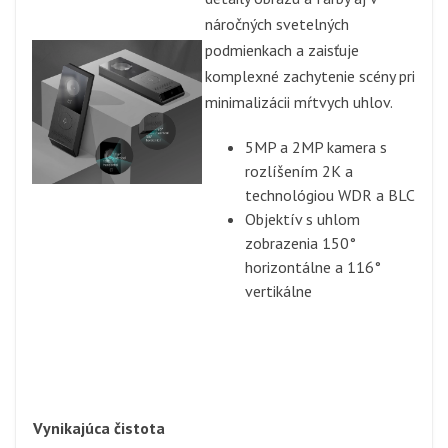
náročných svetelných
podmienkach a zaisťuje
komplexné zachytenie scény pri
minimalizácii mŕtvych uhlov.
5MP a 2MP kamera s
rozlíšením 2K a
technológiou WDR a BLC
Objektív s uhlom
zobrazenia 150°
horizontálne a 116°
vertikálne
Vynikajúca čistota