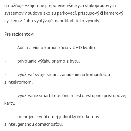
umožňuje vzájomné prepojenie všetkých slaboprúdových
systémov v budove ako sú parkovací, prístupový či kamerový
systém z čoho vyplývajú napríklad tieto výhody:
Pre rezidentov:
- Audio a video komunikácia v UHD kvalite,
- privolanie výťahu priamo z bytu,
- využívať svoje smart zariadenie na komunikáciu
s intekromom,
- využívanie smart telefónu miesto vstupnej prístupovej
karty,
- prepojenie vnútornej jednotky interkomov
s inteligentnou domácnosťou,